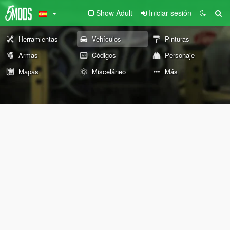
Show Adult
Iniciar sesión
Herramientas
Vehículos
Pinturas
Armas
Códigos
Personaje
Mapas
Misceláneo
Más