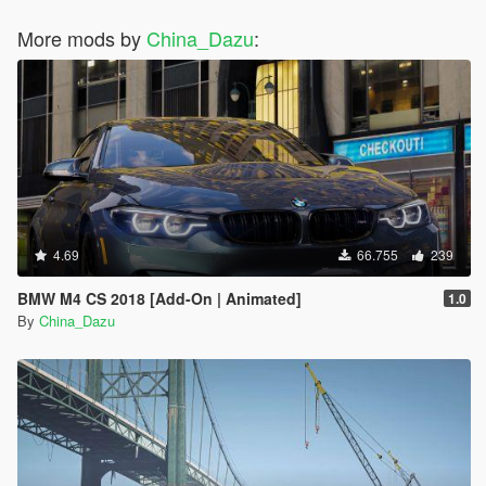
More mods by
China_Dazu
:
4.69
66.755
239
BMW M4 CS 2018 [Add-On | Animated]
1.0
By
China_Dazu