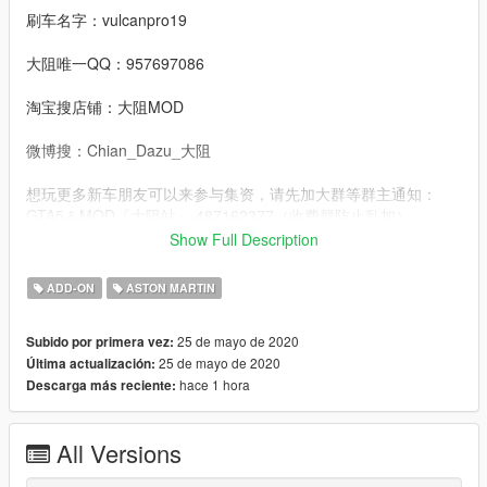
刷车名字：vulcanpro19
大阻唯一QQ：957697086
淘宝搜店铺：大阻MOD
微博搜：Chian_Dazu_大阻
想玩更多新车朋友可以来参与集资，请先加大群等群主通知：
GTA5＆MOD『大阻站』 487162377（收费群防止乱加）
Show Full Description
3D model from：Forza Motorsport 7
ADD-ON
ASTON MARTIN
Convert：DAZU
25 de mayo de 2020
Subido por primera vez:
Sponsors：Aidan
25 de mayo de 2020
Última actualización:
hace 1 hora
Descarga más reciente:
dlcpacks：vulcanpro19
Facebook.：https://www.facebook.com/Dazumods
All Versions