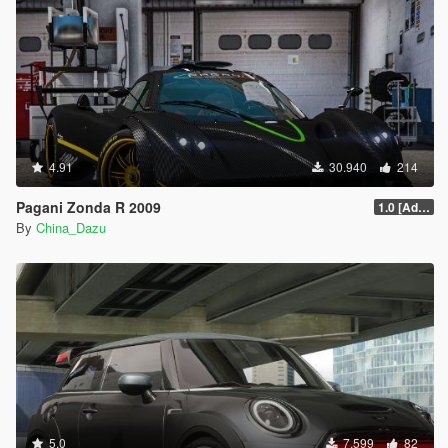
4.91
30.940
214
Pagani Zonda R 2009
1.0 [Add-On / Replace]
By
China_Dazu
5.0
7.599
82