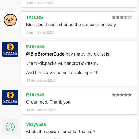
1 de junio de 2020
TATERS
Nice , but I can't change the car color or livery
5 de junio de 2020
EJA1949
@BigBrotherDude
hey mate, the dlclist is:
<item>dlcpacks:\vulcanpro19\</item>
And the spawn name is: vulcanpro19
13 de junio de 2020
EJA1949
Great mod. Thank you.
13 de junio de 2020
VexyyGta
whats the spawn name for the car?