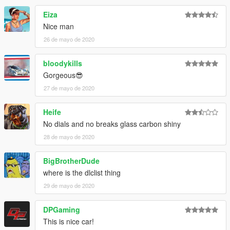
Eiza
Nice man
26 de mayo de 2020
bloodykills
Gorgeous😎
27 de mayo de 2020
Heife
No dials and no breaks glass carbon shiny
28 de mayo de 2020
BigBrotherDude
where is the dlclist thing
29 de mayo de 2020
DPGaming
This is nice car!