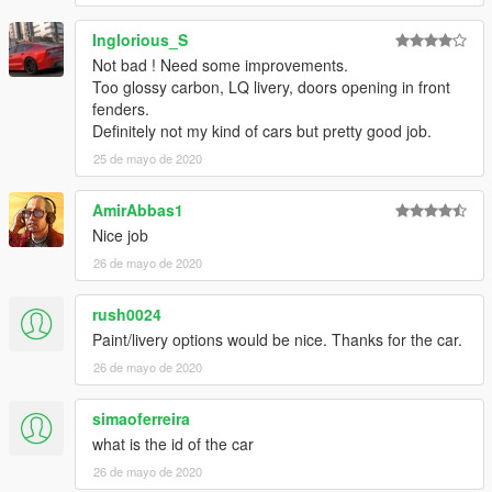
Inglorious_S
Not bad ! Need some improvements.
Too glossy carbon, LQ livery, doors opening in front
fenders.
Definitely not my kind of cars but pretty good job.
25 de mayo de 2020
AmirAbbas1
Nice job
26 de mayo de 2020
rush0024
Paint/livery options would be nice. Thanks for the car.
26 de mayo de 2020
simaoferreira
what is the id of the car
26 de mayo de 2020