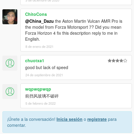
3 de diciembre de 2020
ChitoCons
@China_Dazu
the Aston Martin Vulcan AMR Pro is
the model from Forza Motorsport 7? Did you mean
Forza Horizon 4 fix this description reply to me in
English.
8 de enero de 2021
chuotxa1
good but lack of speed
24 de septiembre de 2021
wqpwqpwqp
前挡风玻璃不破碎
5 de febrero de 2022
¡Únete a la conversación!
Inicia sesión
o
regístrate
para
comentar.