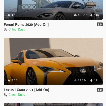
4.92
15.087
146
Ferrari Roma 2020 [Add-On]
1.0
By
China_Dazu
4.36
12.334
111
Lexus LC500 2021 [Add-On]
1.0
By
China_Dazu