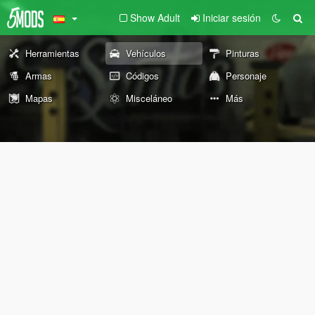
Show Adult
Iniciar sesión
Herramientas
Vehículos
Pinturas
Armas
Códigos
Personaje
Mapas
Misceláneo
Más