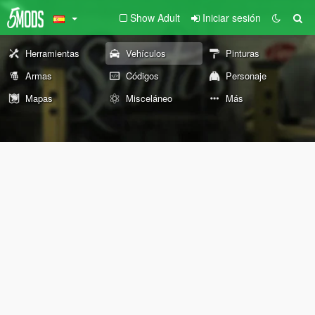
Show Adult
Iniciar sesión
Herramientas
Vehículos
Pinturas
Armas
Códigos
Personaje
Mapas
Misceláneo
Más