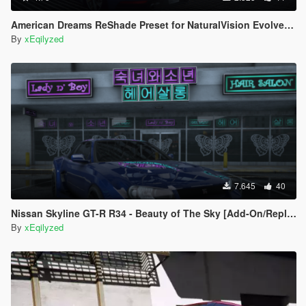
American Dreams ReShade Preset for NaturalVision Evolved (NVE)
By
xEqilyzed
7.645
40
Nissan Skyline GT-R R34 - Beauty of The Sky [Add-On/Replace/FiveM]
By
xEqilyzed