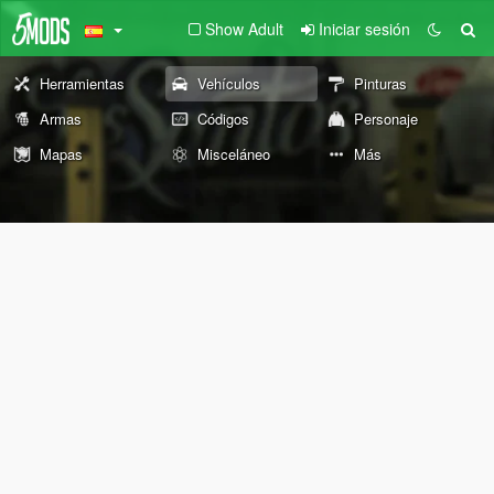
Show Adult
Iniciar sesión
Herramientas
Vehículos
Pinturas
Armas
Códigos
Personaje
Mapas
Misceláneo
Más