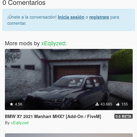
0 Comentarios
¡Únete a la conversación!
Inicia sesión
o
regístrate
para
comentar.
More mods by
xEqilyzed
:
4.56
43.685
155
BMW X7 2021 Manhart MHX7 [Add-On / FiveM]
0.6 BETA
By
xEqilyzed