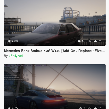
4.83
15.006
71
Mercedes-Benz Brabus 7.3S W140 [Add-On / Replace / FiveM]
By
xEqilyzed
4.75
2.325
11