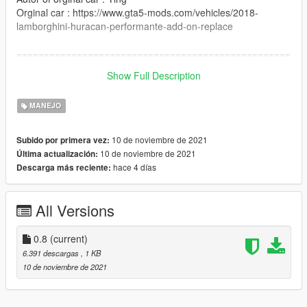
Orginal car : https://www.gta5-mods.com/vehicles/2018-
lamborghini-huracan-performante-add-on-replace
==================================================
=========
Show Full Description
Thanks for Downloading Hope you Enjoy It :)
MANEJO
10 de noviembre de 2021
Subido por primera vez:
10 de noviembre de 2021
Última actualización:
hace 4 días
Descarga más reciente:
All Versions
0.8
(current)
6.391 descargas
, 1 KB
10 de noviembre de 2021