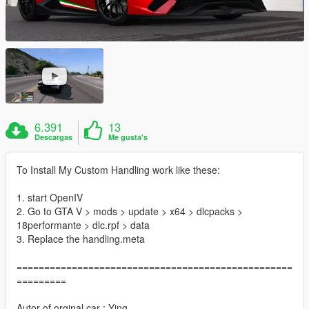
6.391
13
Descargas
Me gusta's
To Install My Custom Handling work like these:
1. start OpenIV
2. Go to GTA V > mods > update > x64 > dlcpacks >
18performante > dlc.rpf > data
3. Replace the handling.meta
==================================================
=========
Autor of orginal car : Ying