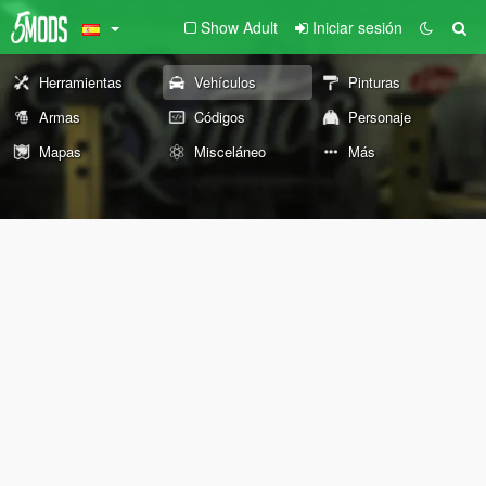
Show Adult
Iniciar sesión
Herramientas
Vehículos
Pinturas
Armas
Códigos
Personaje
Mapas
Misceláneo
Más