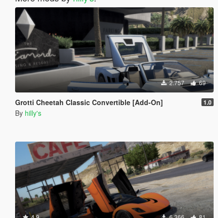
2.757
69
Grotti Cheetah Classic Convertible [Add-On]
1.0
By
hilly's
4.9
6.366
81