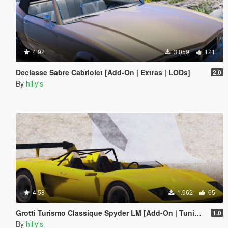
4.92
3.059
121
Declasse Sabre Cabriolet [Add-On | Extras | LODs]
2.0
By
hilly's
4.58
1.962
65
Grotti Turismo Classique Spyder LM [Add-On | Tuning | Extras]
1.0
By
hilly's