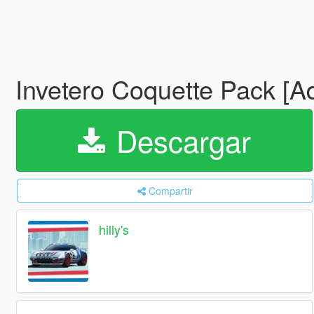
Invetero Coquette Pack [A
Descargar
Compartir
hilly's