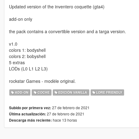
Updated version of the inventero coquette (gta4)
add-on only
the pack contains a convertible version and a targa version.
v1.0
colors 1: bodyshell
colors 2: bobyshell
5 extras
LODs (L0 L1 L2 L3)
rockstar Games - modèle original.
ADD-ON
COCHE
EDICIÓN VANILLA
LORE FRIENDLY
27 de febrero de 2021
Subido por primera vez:
27 de febrero de 2021
Última actualización:
hace 13 horas
Descarga más reciente: