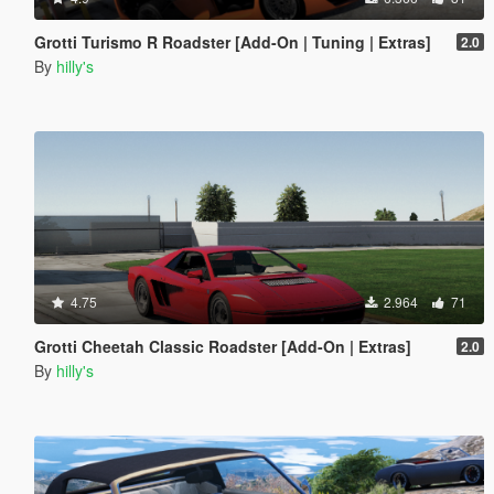
Grotti Turismo R Roadster [Add-On | Tuning | Extras]
2.0
By
hilly's
4.75
2.964
71
Grotti Cheetah Classic Roadster [Add-On | Extras]
2.0
By
hilly's