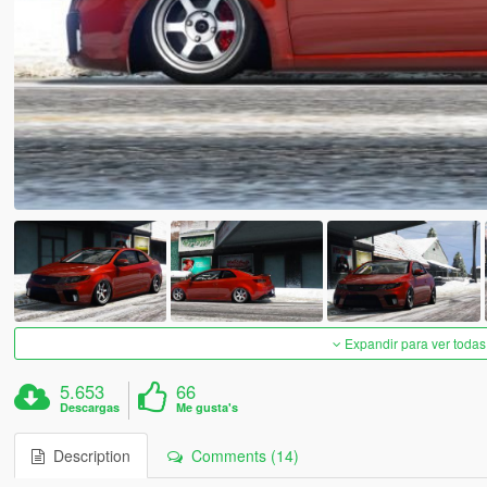
Expandir para ver todas
5.653
66
Descargas
Me gusta's
Description
Comments (14)