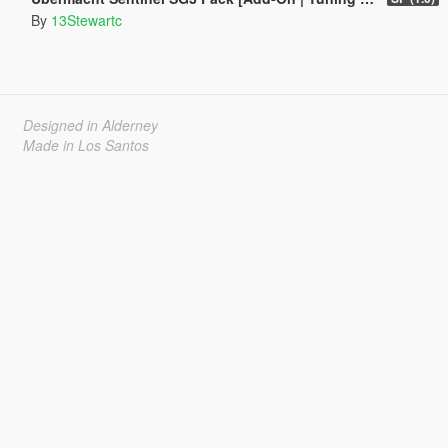
By
13Stewartc
Designed in Alderney
Made in Los Santos