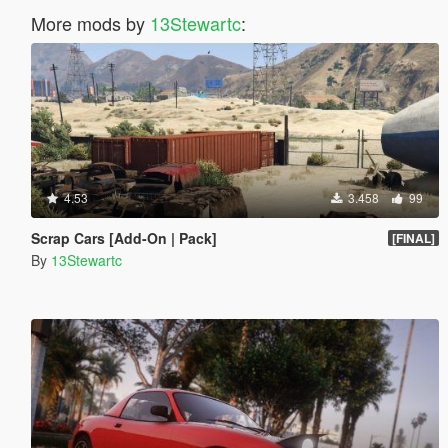
More mods by
13Stewartc
:
4.53
3.458
99
Scrap Cars [Add-On | Pack]
[FINAL]
By
13Stewartc