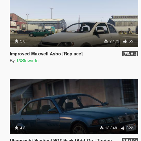
5.0
2.173
65
Improved Maxwell Asbo [Replace]
[FINAL]
By
13Stewartc
4.8
18.848
322
Ubermacht Sentinel SG3 Pack [Add-On | Tuning | Wheels | Sounds | LODs | FiveM]
SP (1.0)