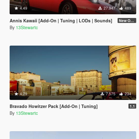
4.49
27.947
489
Annis Kawaii [Add-On | Tuning | LODs | Sounds]
New One (2.6)
By
13Stewartc
4.79
7.575
234
Bravado Howitzer Pack [Add-On | Tuning]
1.1
By
13Stewartc