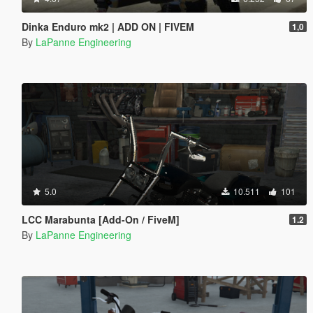
Dinka Enduro mk2 | ADD ON | FIVEM
1,0
By
LaPanne Engineering
5.0
10.511
101
LCC Marabunta [Add-On / FiveM]
1.2
By
LaPanne Engineering