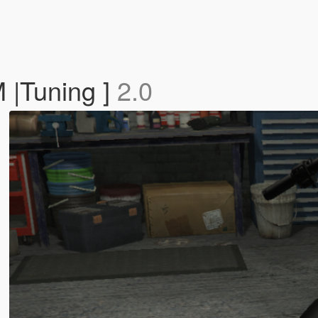
 |Tuning ]
2.0