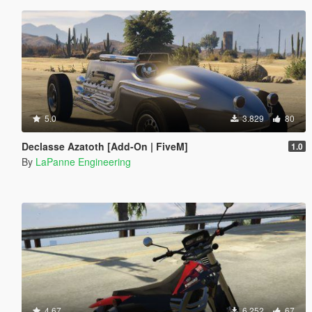
5.0
3.829
80
Declasse Azatoth [Add-On | FiveM]
1.0
By
LaPanne Engineering
4.67
6.252
67