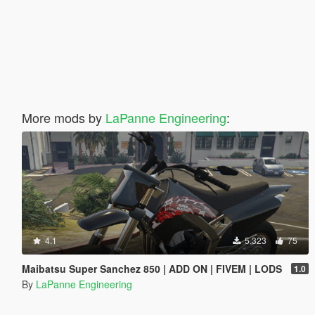
More mods by
LaPanne Engineering
:
4.1
5.323
75
Maibatsu Super Sanchez 850 | ADD ON | FIVEM | LODS
1.0
By
LaPanne Engineering