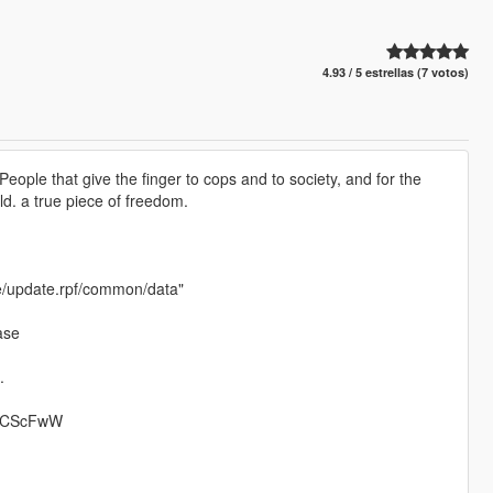
4.93 / 5 estrellas (7 votos)
 People that give the finger to cops and to society, and for the
ld. a true piece of freedom.
ate/update.rpf/common/data"
ase
.
mXVCScFwW