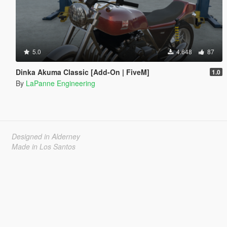
5.0
4.648
87
Dinka Akuma Classic [Add-On | FiveM]
1.0
By
LaPanne Engineering
Designed in Alderney
Made in Los Santos