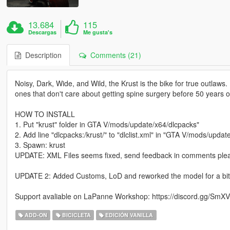
13.684
115
Descargas
Me gusta's
Description
Comments (21)
Noisy, Dark, Wide, and Wild, the Krust is the bike for true outlaws.
ones that don't care about getting spine surgery before 50 years o
HOW TO INSTALL
1. Put "krust" folder in GTA V/mods/update/x64/dlcpacks"
2. Add line "dlcpacks:/krust/" to "dlclist.xml" in "GTA V/mods/upd
3. Spawn: krust
UPDATE: XML Files seems fixed, send feedback in comments ple
UPDATE 2: Added Customs, LoD and reworked the model for a bit
Support avaliable on LaPanne Workshop: https://discord.gg/S
ADD-ON
BICICLETA
EDICIÓN VANILLA