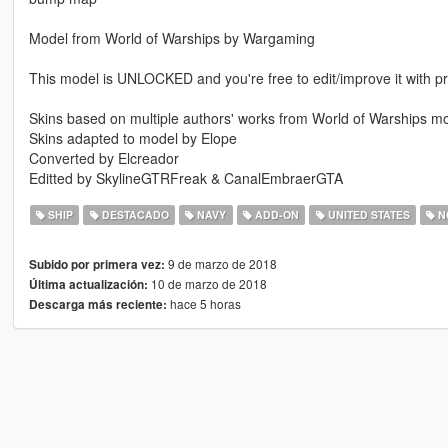
Model from World of Warships by Wargaming
This model is UNLOCKED and you're free to edit/improve it with pr
Skins based on multiple authors' works from World of Warships 
Skins adapted to model by Elope
Converted by Elcreador
Editted by SkylineGTRFreak & CanalEmbraerGTA
SHIP
DESTACADO
NAVY
ADD-ON
UNITED STATES
N
9 de marzo de 2018
Subido por primera vez:
10 de marzo de 2018
Última actualización:
hace 5 horas
Descarga más reciente: