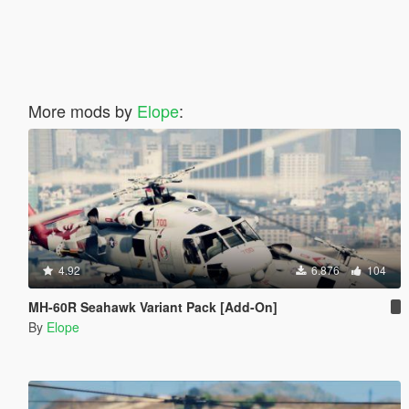
More mods by
Elope
:
4.92
6.876
104
MH-60R Seahawk Variant Pack [Add-On]
By
Elope