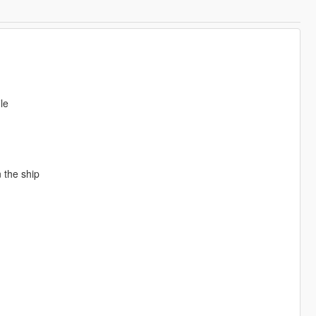
le
 the ship