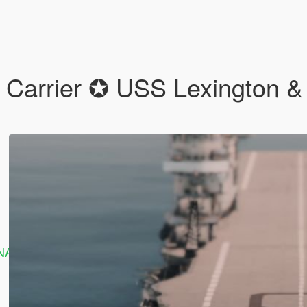
ft Carrier ✪ USS Lexingto
ANAL