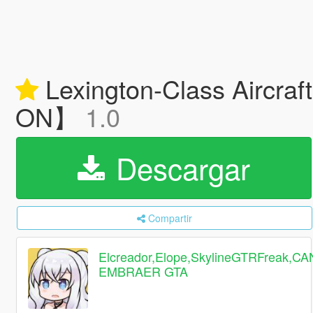
Lexington-Class Aircra
ON】
1.0
Descargar
Compartir
Elcreador,Elope,SkylineGTRFreak,C
EMBRAER GTA