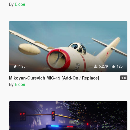
By
Elope
4.95
5.279
125
Mikoyan-Gurevich MiG-15 [Add-On / Replace]
1.0
By
Elope