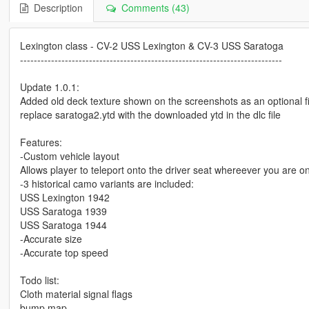
Description
Comments (43)
Lexington class - CV-2 USS Lexington & CV-3 USS Saratoga
----------------------------------------------------------------------------
Update 1.0.1:
Added old deck texture shown on the screenshots as an optional fi
replace saratoga2.ytd with the downloaded ytd in the dlc file
Features:
-Custom vehicle layout
Allows player to teleport onto the driver seat whereever you are on
-3 historical camo variants are included:
USS Lexington 1942
USS Saratoga 1939
USS Saratoga 1944
-Accurate size
-Accurate top speed
Todo list:
Cloth material signal flags
bump map