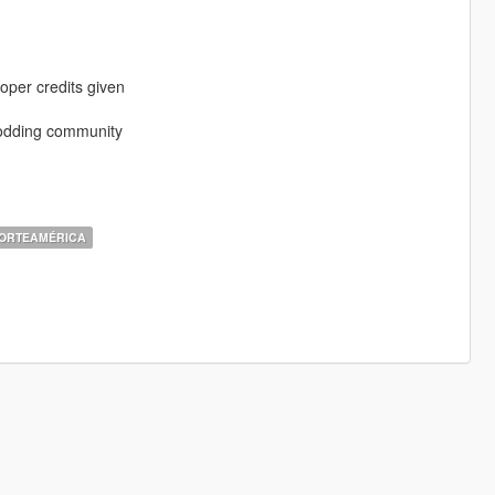
oper credits given
modding community
ORTEAMÉRICA