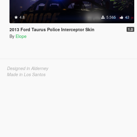
4.8
5.565
43
2013 Ford Taurus Police Interceptor Skin
1.0
By
Elope
Designed in Alderney
Made in Los Santos