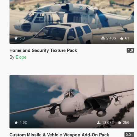
5.0
2.406
61
Homeland Security Texture Pack
1.0
By
Elope
4.93
18.072
256
Custom Missile & Vehicle Weapon Add-On Pack
0.01