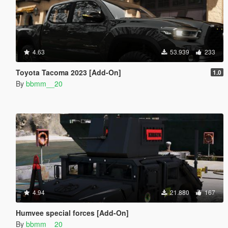
4.63
53.939
233
Toyota Tacoma 2023 [Add-On]
1.0
By
bbmm__20
4.94
21.880
167
Humvee special forces [Add-On]
By
bbmm__20