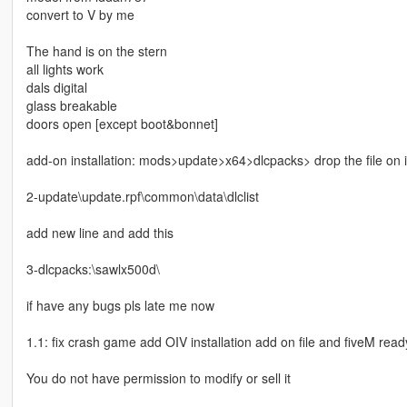
convert to V by me
The hand is on the stern
all lights work
dals digital
glass breakable
doors open [except boot&bonnet]
add-on installation: mods>update>x64>dlcpacks> drop the file on i
2-update\update.rpf\common\data\dlclist
add new line and add this
3-dlcpacks:\sawlx500d\
if have any bugs pls late me now
1.1: fix crash game add OIV installation add on file and fiveM read
You do not have permission to modify or sell it