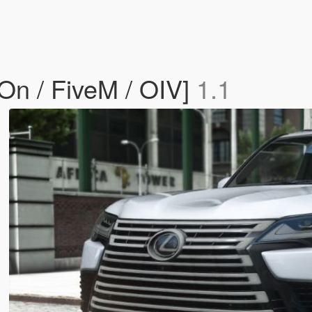
n / FiveM / OIV]
1.1