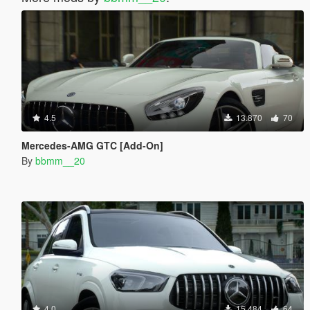
4.5
13.870
70
Mercedes-AMG GTC [Add-On]
By
bbmm__20
4.0
15.484
64