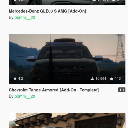
Mercedes-Benz GLE63 S AMG [Add-On]
By
bbmm__20
4.2
10.694
113
Chevrolet Tahoe Armored [Add-On | Template]
1.1
By
bbmm__20