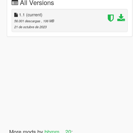
All Versions
1.1
(current)
56.001 descargas
, 106 MB
21 de octubre de 2023
More mods by
bbmm__20
: