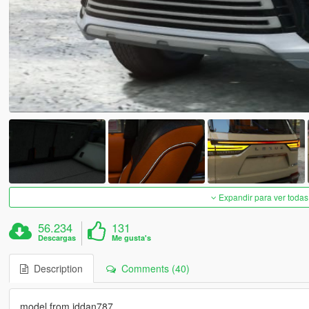
Expandir para ver todas
56.234
131
Descargas
Me gusta's
Description
Comments (40)
model from iddan787