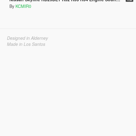
By
KCMIR0
Designed in Alderney
Made in Los Santos