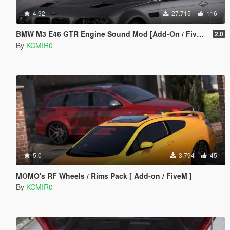
4.92
27.715
116
BMW M3 E46 GTR Engine Sound Mod [Add-On / FiveM]
2.0
By
KCMIR0
5.0
3.794
45
MOMO's RF Wheels / Rims Pack [ Add-on / FiveM ]
By
KCMIR0