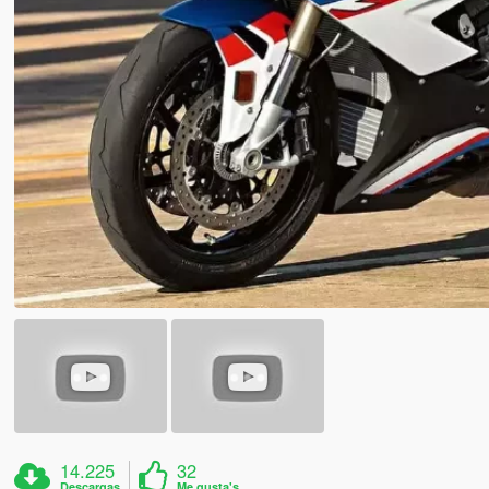
14.225
32
Descargas
Me gusta's