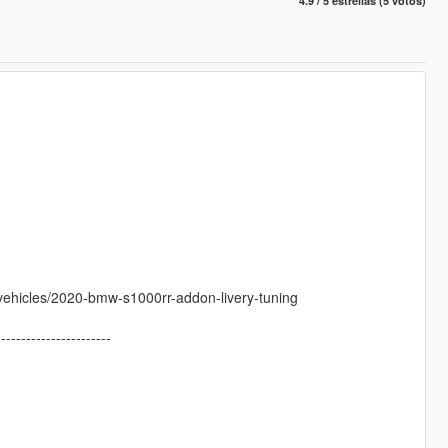
4.9 / 5 estrellas (5 votos)
ehicles/2020-bmw-s1000rr-addon-livery-tuning
-----------------------