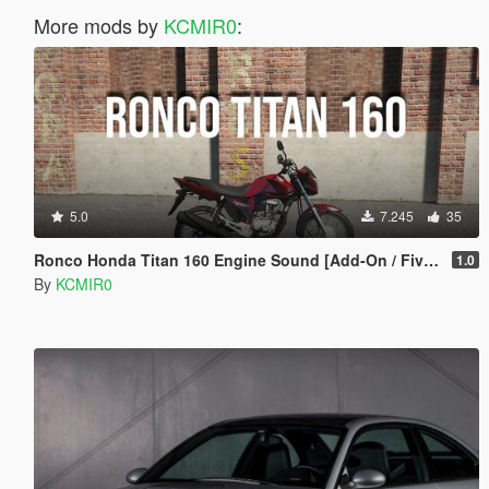
More mods by
KCMIR0
:
5.0
7.245
35
Ronco Honda Titan 160 Engine Sound [Add-On / FiveM]
1.0
By
KCMIR0