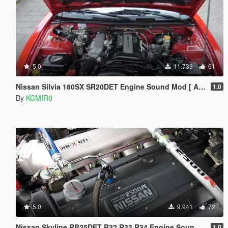
5.0
11.733
61
Nissan Silvia 180SX SR20DET Engine Sound Mod [ Add-On / FiveM ]
1.0
By
KCMIR0
5.0
9.941
72
Nissan Skyline RB25DET R32 R33 R34 Engine Sound Mod [Add On / FiveM | Sound]
1.0