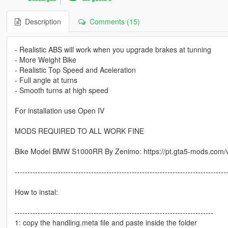
Description
Comments (15)
- Realistic ABS will work when you upgrade brakes at tunning
- More Weight Bike
- Realistic Top Speed and Aceleration
- Full angle at turns
- Smooth turns at high speed
For installation use Open IV
MODS REQUIRED TO ALL WORK FINE
Bike Model BMW S1000RR By Zenimo: https://pt.gta5-mods.com/v
-----------------------------------------------------------------------------------
How to instal:
------------------------------------------------------------------------------
1: copy the handling.meta file and paste inside the folder