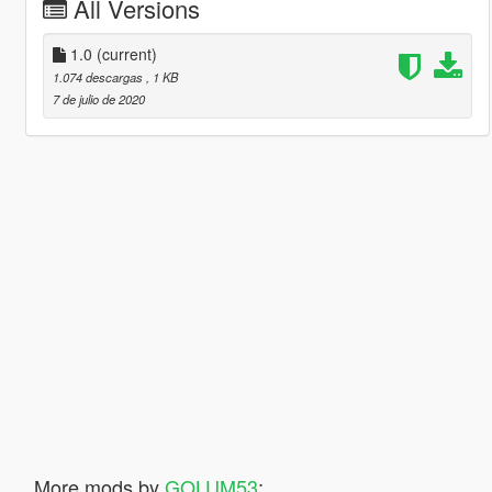
All Versions
1.0
(current)
1.074 descargas
, 1 KB
7 de julio de 2020
More mods by
GOLUM53
: