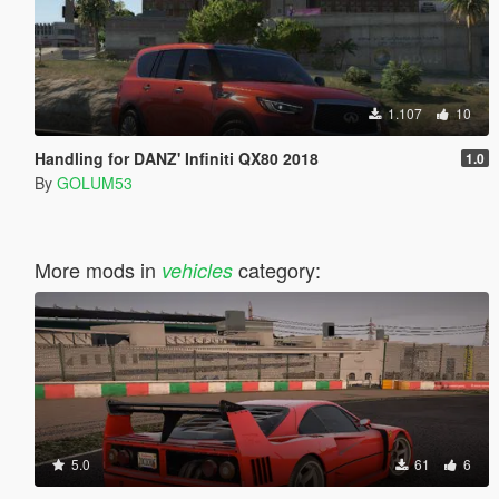
1.107
10
Handling for DANZ' Infiniti QX80 2018
1.0
By
GOLUM53
More mods in
category:
vehicles
5.0
61
6