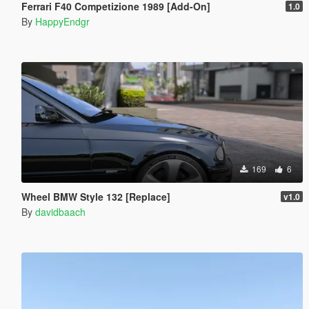
Ferrari F40 Competizione 1989 [Add-On]
1.0
By
HappyEndgr
169
6
Wheel BMW Style 132 [Replace]
v1.0
By
davidbaach