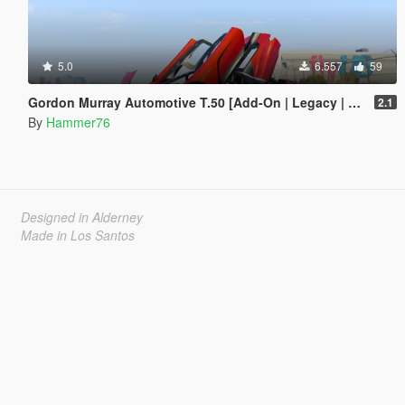
5.0
6.557
59
Gordon Murray Automotive T.50 [Add-On | Legacy | Enhanced]
2.1
By
Hammer76
Designed in Alderney
Made in Los Santos