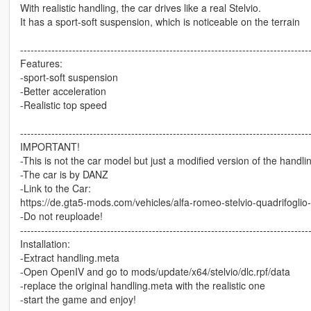
With realistic handling, the car drives like a real Stelvio.
It has a sport-soft suspension, which is noticeable on the terrain
-----------------------------------------------------------------------------------
Features:
-sport-soft suspension
-Better acceleration
-Realistic top speed
-----------------------------------------------------------------------------------
IMPORTANT!
-This is not the car model but just a modified version of the handli
-The car is by DANZ
-Link to the Car:
https://de.gta5-mods.com/vehicles/alfa-romeo-stelvio-quadrifogl
-Do not reuploade!
-----------------------------------------------------------------------------------
Installation:
-Extract handling.meta
-Open OpenIV and go to mods/update/x64/stelvio/dlc.rpf/data
-replace the original handling.meta with the realistic one
-start the game and enjoy!