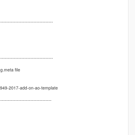
------------------------------------
------------------------------------
ng.meta file
io-949-2017-add-on-ao-template
-----------------------------------