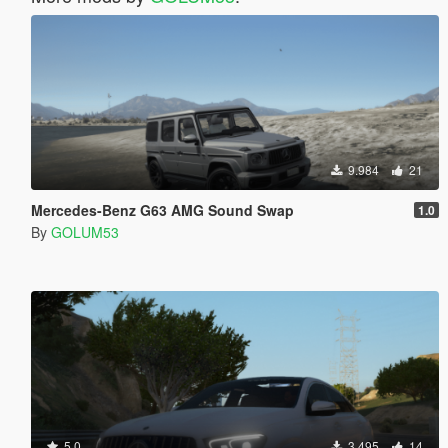
9.984
21
Mercedes-Benz G63 AMG Sound Swap
1.0
By
GOLUM53
5.0
3.495
14