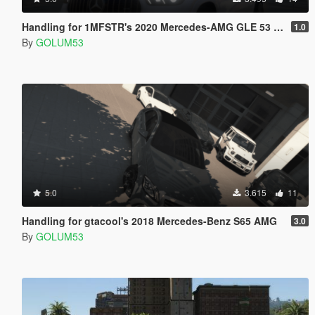
Handling for 1MFSTR's 2020 Mercedes-AMG GLE 53 Coupe
1.0
By
GOLUM53
5.0
3.615
11
Handling for gtacool's 2018 Mercedes-Benz S65 AMG
3.0
By
GOLUM53