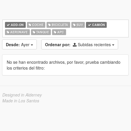
ADD-ON
COCHE
BICICLETA
SUV
CAMIÓN
AERONAVE
TANQUE
APC
Desde:
Ayer
Ordenar por:
Subidas recientes
No se han encontrado archivos, por favor, prueba cambiando
los criterios del filtro:
Designed in Alderney
Made in Los Santos