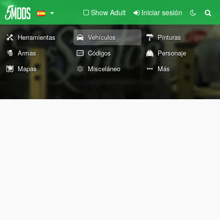
Show Adult
Iniciar sesión
Herramientas
Vehículos
Pinturas
Armas
Códigos
Personaje
Mapas
Misceláneo
Más