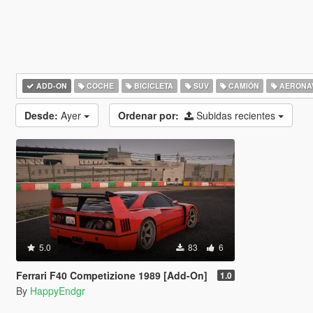
ADD-ON
COCHE
BICICLETA
SUV
CAMIÓN
AERONA
Desde:
Ayer
Ordenar por:
Subidas recientes
5.0
83
6
Ferrari F40 Competizione 1989 [Add-On]
1.0
By
HappyEndgr