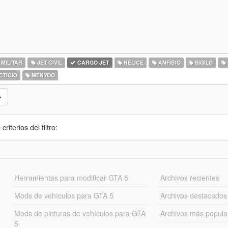
 MILITAR
JET CIVIL
CARGO JET
HÉLICE
ANFIBIO
SIGILO
CTICIO
MENYOO
iterios del filtro:
Herramientas para modificar GTA 5
Archivos recientes
Mods de vehículos para GTA 5
Archivos destacados
Mods de pinturas de vehículos para GTA
Archivos más popula
5