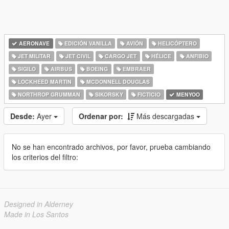
AERONAVE
EDICIÓN VANILLA
AVIÓN
HELICÓPTERO
JET MILITAR
JET CIVIL
CARGO JET
HÉLICE
ANFIBIO
SIGILO
AIRBUS
BOEING
EMBRAER
LOCKHEED MARTIN
MCDONNELL DOUGLAS
NORTHROP GRUMMAN
SIKORSKY
FICTICIO
MENYOO
Desde:
Ayer
Ordenar por:
Más descargadas
No se han encontrado archivos, por favor, prueba cambiando
los criterios del filtro:
Designed in Alderney
Made in Los Santos