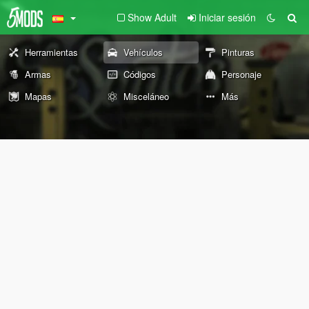
Show Adult
Iniciar sesión
Herramientas
Vehículos
Pinturas
Armas
Códigos
Personaje
Mapas
Misceláneo
Más