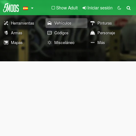
Show Adult
Iniciar sesión
Herramientas
Vehículos
Pinturas
Armas
Códigos
Personaje
Mapas
Misceláneo
Más