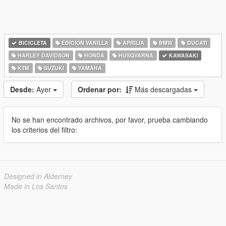
BICICLETA
EDICIÓN VANILLA
APRILIA
BMW
DUCATI
HARLEY DAVIDSON
HONDA
HUSQVARNA
KAWASAKI
KTM
SUZUKI
YAMAHA
Desde:
Ayer
Ordenar por:
Más descargadas
No se han encontrado archivos, por favor, prueba cambiando
los criterios del filtro:
Designed in Alderney
Made in Los Santos