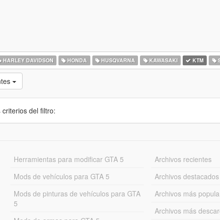
HARLEY DAVIDSON
HONDA
HUSQVARNA
KAWASAKI
KTM
S
ntes
iterios del filtro:
Herramientas para modificar GTA 5
Archivos recientes
Mods de vehículos para GTA 5
Archivos destacados
Mods de pinturas de vehículos para GTA
Archivos más popula
5
Archivos más desca