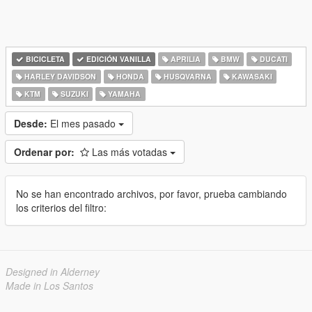
BICICLETA
EDICIÓN VANILLA
APRILIA
BMW
DUCATI
HARLEY DAVIDSON
HONDA
HUSQVARNA
KAWASAKI
KTM
SUZUKI
YAMAHA
Desde:
El mes pasado
Ordenar por:
Las más votadas
No se han encontrado archivos, por favor, prueba cambiando
los criterios del filtro:
Designed in Alderney
Made in Los Santos