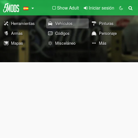
Show Adult
Iniciar sesión
Herramientas
Vehículos
Pinturas
Armas
Códigos
Personaje
Mapas
Misceláneo
Más