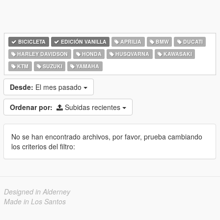
BICICLETA
EDICIÓN VANILLA
APRILIA
BMW
DUCATI
HARLEY DAVIDSON
HONDA
HUSQVARNA
KAWASAKI
KTM
SUZUKI
YAMAHA
Desde:
El mes pasado
Ordenar por:
Subidas recientes
No se han encontrado archivos, por favor, prueba cambiando
los criterios del filtro:
Designed in Alderney
Made in Los Santos