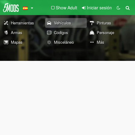
Show Adult
Iniciar sesión
Herramientas
Vehículos
Pinturas
Armas
Códigos
Personaje
Mapas
Misceláneo
Más