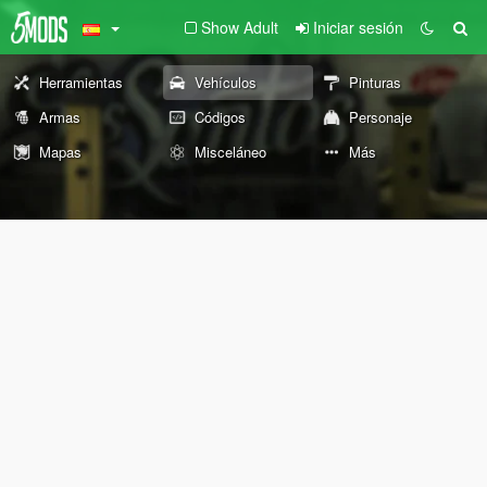
Show Adult
Iniciar sesión
Herramientas
Vehículos
Pinturas
Armas
Códigos
Personaje
Mapas
Misceláneo
Más