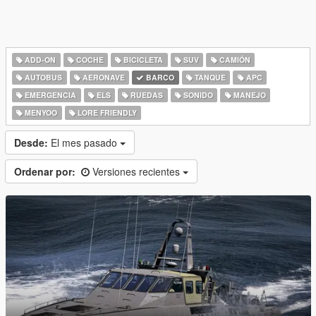
ADD-ON
COCHE
BICICLETA
SUV
CAMIÓN
AUTOBUS
AERONAVE
BARCO
TANQUE
APC
EMERGENCIA
ELS
RUEDAS
SONIDO
MANEJO
MENYOO
LORE FRIENDLY
Desde:
El mes pasado
Ordenar por:
Versiones recientes