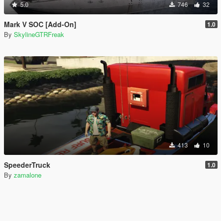
5.0
746
32
Mark V SOC [Add-On]
1.0
By
SkylineGTRFreak
413
10
SpeederTruck
1.0
By
zamalone