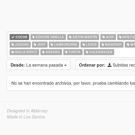
COCHE
EDICIÓN VANILLA
ASTON MARTIN
AUDI
BENTL
JAGUAR
JEEP
LAMBORGHINI
LEXUS
MASERATI
MA
ROLLS ROYCE
SUBARU
TOYOTA
VOLKSWAGEN
Desde:
La semana pasada
Ordenar por:
Subidas re
No se han encontrado archivos, por favor, prueba cambiando los cr
Designed in Alderney
Made in Los Santos