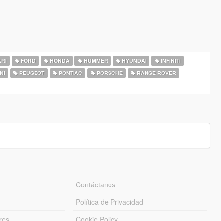
RI
FORD
HONDA
HUMMER
HYUNDAI
INFINITI
NI
PEUGEOT
PONTIAC
PORSCHE
RANGE ROVER
Contáctanos
Política de Privacidad
res
Cookie Policy