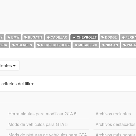
EY
BMW
BUGATTI
CADILLAC
CHEVROLET
DODGE
FERRA
ZDA
MCLAREN
MERCEDES-BENZ
MITSUBISHI
NISSAN
PAGA
cientes
iterios del filtro:
Herramientas para modificar GTA 5
Archivos recientes
Mods de vehículos para GTA 5
Archivos destacados
Mods de pinturas de vehículos para GTA
Archivos más popula