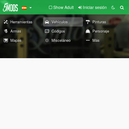
Show Adult
Iniciar sesión
Herramientas
Vehículos
Pinturas
Armas
Códigos
Personaje
Mapas
Misceláneo
Más