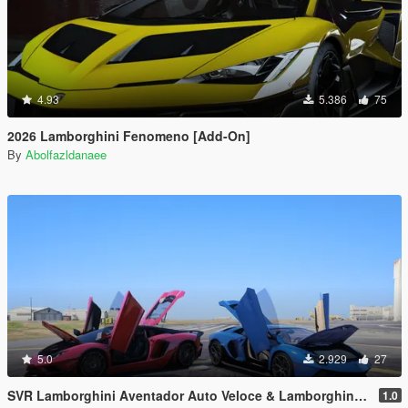
4.93
5.386
75
2026 Lamborghini Fenomeno [Add-On]
By
Abolfazldanaee
5.0
2.929
27
SVR Lamborghini Aventador Auto Veloce & Lamborghini Aventador LP780-4 Ultimae [Add-On | Legacy | Enhanced]
1.0