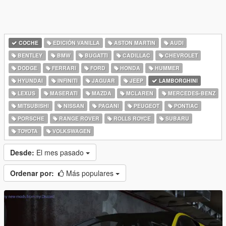
COCHE
EDICIÓN VANILLA
ASTON MARTIN
AUDI
BENTLEY
BMW
BUGATTI
CADILLAC
CHEVROLET
DODGE
FERRARI
FORD
HONDA
HUMMER
HYUNDAI
INFINITI
JAGUAR
JEEP
LAMBORGHINI
LEXUS
MASERATI
MAZDA
MCLAREN
MERCEDES-BENZ
MITSUBISHI
NISSAN
PAGANI
PEUGEOT
PONTIAC
PORSCHE
RANGE ROVER
ROLLS ROYCE
SUBARU
TOYOTA
VOLKSWAGEN
Desde:
El mes pasado
Ordenar por:
Más populares