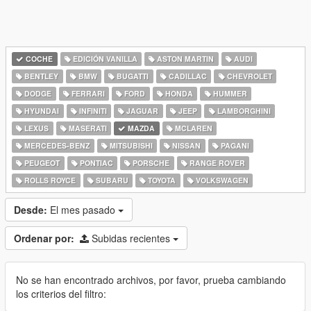
COCHE
EDICIÓN VANILLA
ASTON MARTIN
AUDI
BENTLEY
BMW
BUGATTI
CADILLAC
CHEVROLET
DODGE
FERRARI
FORD
HONDA
HUMMER
HYUNDAI
INFINITI
JAGUAR
JEEP
LAMBORGHINI
LEXUS
MASERATI
MAZDA
MCLAREN
MERCEDES-BENZ
MITSUBISHI
NISSAN
PAGANI
PEUGEOT
PONTIAC
PORSCHE
RANGE ROVER
ROLLS ROYCE
SUBARU
TOYOTA
VOLKSWAGEN
Desde:
El mes pasado
Ordenar por:
Subidas recientes
No se han encontrado archivos, por favor, prueba cambiando
los criterios del filtro: