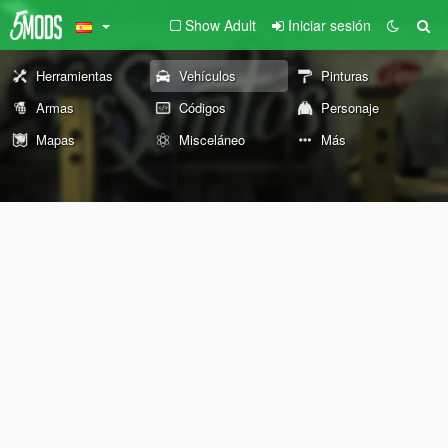
Show Adult
Iniciar sesión
Herramientas
Vehículos
Pinturas
Armas
Códigos
Personaje
Mapas
Misceláneo
Más