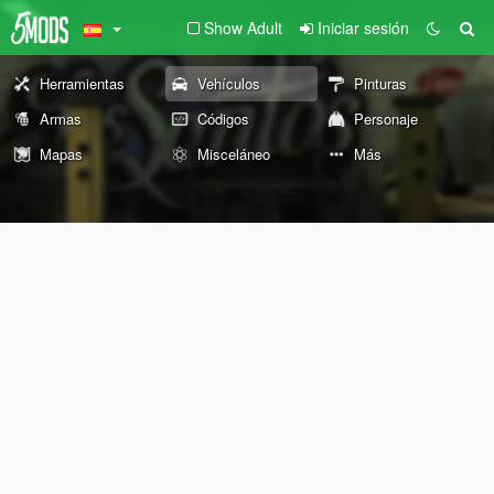
Show Adult
Iniciar sesión
Herramientas
Vehículos
Pinturas
Armas
Códigos
Personaje
Mapas
Misceláneo
Más