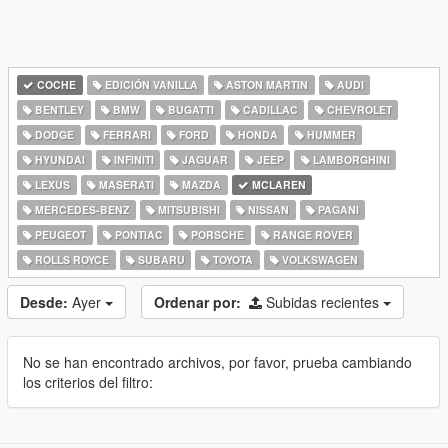
COCHE
EDICIÓN VANILLA
ASTON MARTIN
AUDI
BENTLEY
BMW
BUGATTI
CADILLAC
CHEVROLET
DODGE
FERRARI
FORD
HONDA
HUMMER
HYUNDAI
INFINITI
JAGUAR
JEEP
LAMBORGHINI
LEXUS
MASERATI
MAZDA
MCLAREN
MERCEDES-BENZ
MITSUBISHI
NISSAN
PAGANI
PEUGEOT
PONTIAC
PORSCHE
RANGE ROVER
ROLLS ROYCE
SUBARU
TOYOTA
VOLKSWAGEN
Desde:
Ayer
Ordenar por:
Subidas recientes
No se han encontrado archivos, por favor, prueba cambiando
los criterios del filtro: