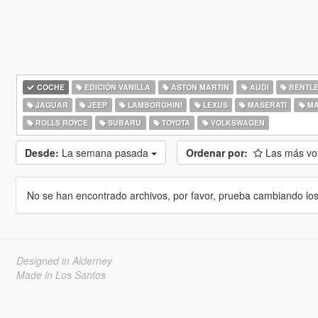
COCHE
EDICIÓN VANILLA
ASTON MARTIN
AUDI
BENTL
JAGUAR
JEEP
LAMBORGHINI
LEXUS
MASERATI
MA
ROLLS ROYCE
SUBARU
TOYOTA
VOLKSWAGEN
Desde:
La semana pasada
Ordenar por:
Las más v
No se han encontrado archivos, por favor, prueba cambiando los cr
Designed in Alderney
Made in Los Santos