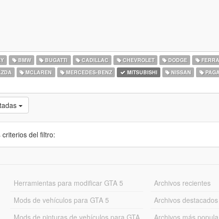
EY
BMW
BUGATTI
CADILLAC
CHEVROLET
DODGE
FERRA
ZDA
MCLAREN
MERCEDES-BENZ
MITSUBISHI
NISSAN
PAGA
otadas
iterios del filtro:
Herramientas para modificar GTA 5
Archivos recientes
Mods de vehículos para GTA 5
Archivos destacados
Mods de pinturas de vehículos para GTA
Archivos más popula