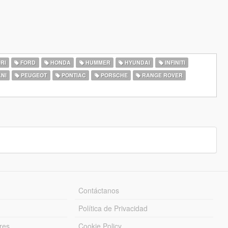
RI
FORD
HONDA
HUMMER
HYUNDAI
INFINITI
NI
PEUGEOT
PONTIAC
PORSCHE
RANGE ROVER
Contáctanos
Política de Privacidad
res
Cookie Policy