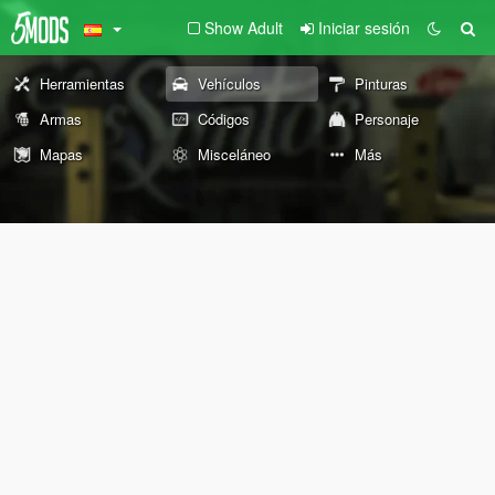
Show Adult
Iniciar sesión
Herramientas
Vehículos
Pinturas
Armas
Códigos
Personaje
Mapas
Misceláneo
Más