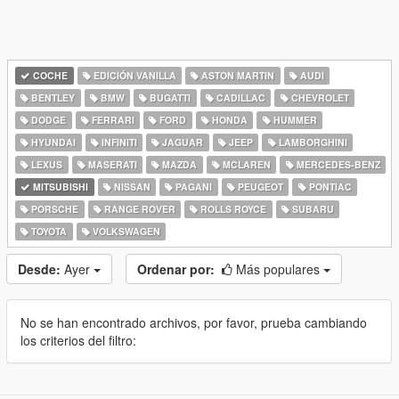
COCHE
EDICIÓN VANILLA
ASTON MARTIN
AUDI
BENTLEY
BMW
BUGATTI
CADILLAC
CHEVROLET
DODGE
FERRARI
FORD
HONDA
HUMMER
HYUNDAI
INFINITI
JAGUAR
JEEP
LAMBORGHINI
LEXUS
MASERATI
MAZDA
MCLAREN
MERCEDES-BENZ
MITSUBISHI
NISSAN
PAGANI
PEUGEOT
PONTIAC
PORSCHE
RANGE ROVER
ROLLS ROYCE
SUBARU
TOYOTA
VOLKSWAGEN
Desde:
Ayer
Ordenar por:
Más populares
No se han encontrado archivos, por favor, prueba cambiando
los criterios del filtro: