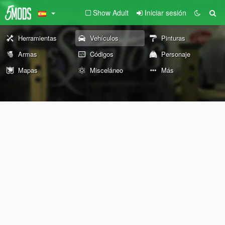
Show Adult
Iniciar sesión
Herramientas
Vehículos
Pinturas
Armas
Códigos
Personaje
Mapas
Misceláneo
Más