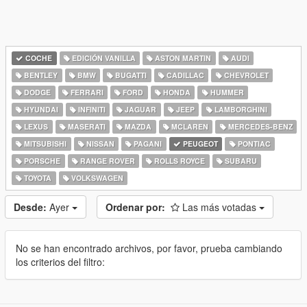
COCHE
EDICIÓN VANILLA
ASTON MARTIN
AUDI
BENTLEY
BMW
BUGATTI
CADILLAC
CHEVROLET
DODGE
FERRARI
FORD
HONDA
HUMMER
HYUNDAI
INFINITI
JAGUAR
JEEP
LAMBORGHINI
LEXUS
MASERATI
MAZDA
MCLAREN
MERCEDES-BENZ
MITSUBISHI
NISSAN
PAGANI
PEUGEOT
PONTIAC
PORSCHE
RANGE ROVER
ROLLS ROYCE
SUBARU
TOYOTA
VOLKSWAGEN
Desde:
Ayer
Ordenar por:
Las más votadas
No se han encontrado archivos, por favor, prueba cambiando
los criterios del filtro: