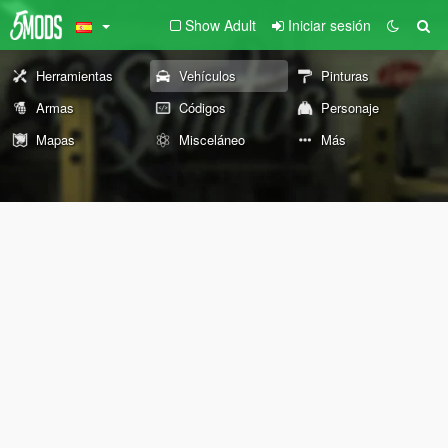
Show Adult
Iniciar sesión
Herramientas
Vehículos
Pinturas
Armas
Códigos
Personaje
Mapas
Misceláneo
Más