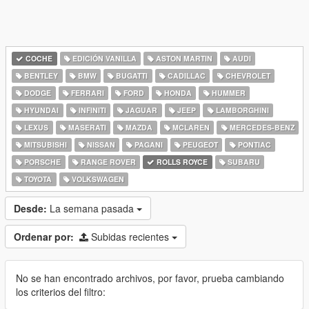
COCHE
EDICIÓN VANILLA
ASTON MARTIN
AUDI
BENTLEY
BMW
BUGATTI
CADILLAC
CHEVROLET
DODGE
FERRARI
FORD
HONDA
HUMMER
HYUNDAI
INFINITI
JAGUAR
JEEP
LAMBORGHINI
LEXUS
MASERATI
MAZDA
MCLAREN
MERCEDES-BENZ
MITSUBISHI
NISSAN
PAGANI
PEUGEOT
PONTIAC
PORSCHE
RANGE ROVER
ROLLS ROYCE
SUBARU
TOYOTA
VOLKSWAGEN
Desde:
La semana pasada
Ordenar por:
Subidas recientes
No se han encontrado archivos, por favor, prueba cambiando
los criterios del filtro: