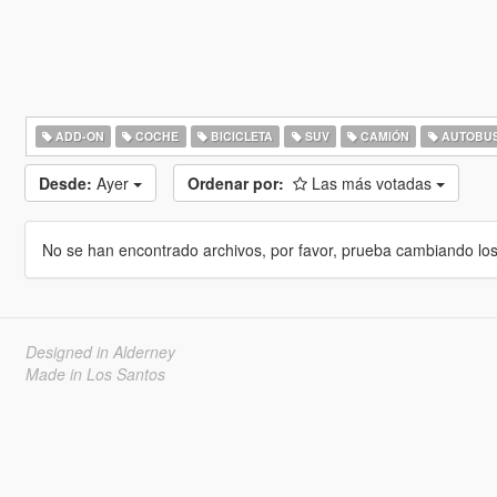
ADD-ON
COCHE
BICICLETA
SUV
CAMIÓN
AUTOBU
Desde:
Ayer
Ordenar por:
Las más votadas
No se han encontrado archivos, por favor, prueba cambiando los cr
Designed in Alderney
Made in Los Santos