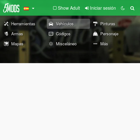
Show Adult
Iniciar sesión
Herramientas
Vehículos
Pinturas
Armas
Códigos
Personaje
Mapas
Misceláneo
Más