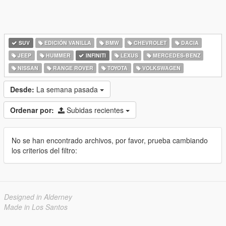
SUV
EDICIÓN VANILLA
BMW
CHEVROLET
DACIA
JEEP
HUMMER
INFINITI
LEXUS
MERCEDES-BENZ
NISSAN
RANGE ROVER
TOYOTA
VOLKSWAGEN
Desde:
La semana pasada
Ordenar por:
Subidas recientes
No se han encontrado archivos, por favor, prueba cambiando
los criterios del filtro:
Designed in Alderney
Made in Los Santos