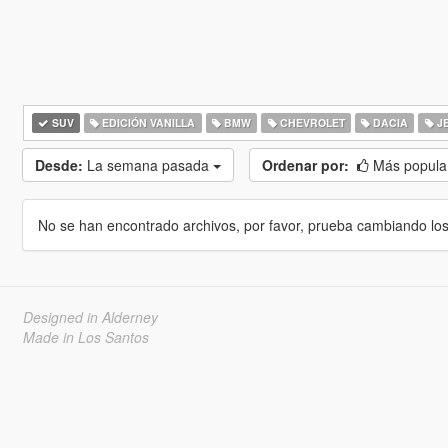
SUV
EDICIÓN VANILLA
BMW
CHEVROLET
DACIA
J
Desde:
La semana pasada
Ordenar por:
Más popula
No se han encontrado archivos, por favor, prueba cambiando los cr
Designed in Alderney
Made in Los Santos