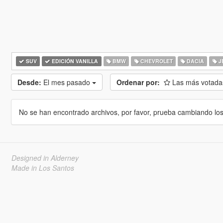
SUV
EDICIÓN VANILLA
BMW
CHEVROLET
DACIA
J
Desde:
El mes pasado
Ordenar por:
Las más votad
No se han encontrado archivos, por favor, prueba cambiando los cr
Designed in Alderney
Made in Los Santos