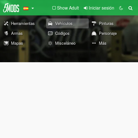
Show Adult
Iniciar sesión
Herramientas
Vehículos
Pinturas
Armas
Códigos
Personaje
Mapas
Misceláneo
Más