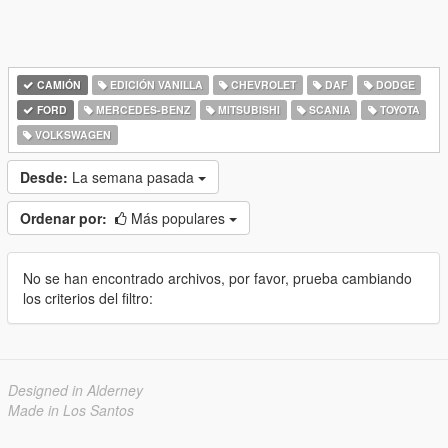
CAMIÓN
EDICIÓN VANILLA
CHEVROLET
DAF
DODGE
FORD
MERCEDES-BENZ
MITSUBISHI
SCANIA
TOYOTA
VOLKSWAGEN
Desde:
La semana pasada
Ordenar por:
Más populares
No se han encontrado archivos, por favor, prueba cambiando
los criterios del filtro:
Designed in Alderney
Made in Los Santos