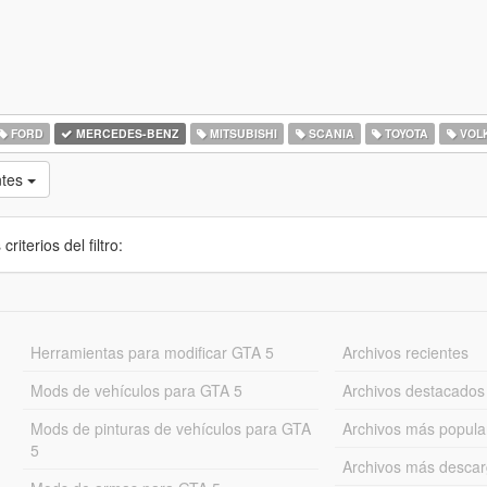
FORD
MERCEDES-BENZ
MITSUBISHI
SCANIA
TOYOTA
VOL
ntes
iterios del filtro:
Herramientas para modificar GTA 5
Archivos recientes
Mods de vehículos para GTA 5
Archivos destacados
Mods de pinturas de vehículos para GTA
Archivos más popula
5
Archivos más desca