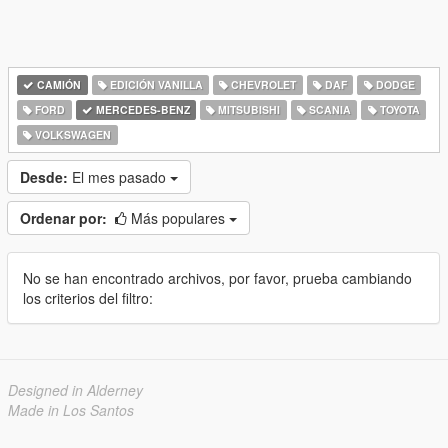
CAMIÓN
EDICIÓN VANILLA
CHEVROLET
DAF
DODGE
FORD
MERCEDES-BENZ
MITSUBISHI
SCANIA
TOYOTA
VOLKSWAGEN
Desde:
El mes pasado
Ordenar por:
Más populares
No se han encontrado archivos, por favor, prueba cambiando
los criterios del filtro:
Designed in Alderney
Made in Los Santos