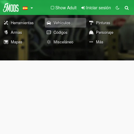
Show Adult
Iniciar sesión
Herramientas
Vehículos
Pinturas
Armas
Códigos
Personaje
Mapas
Misceláneo
Más