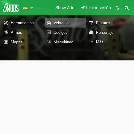
Show Adult
Iniciar sesión
Herramientas
Vehículos
Pinturas
Armas
Códigos
Personaje
Mapas
Misceláneo
Más