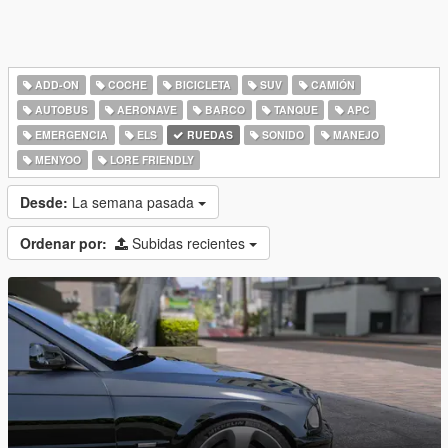
ADD-ON
COCHE
BICICLETA
SUV
CAMIÓN
AUTOBUS
AERONAVE
BARCO
TANQUE
APC
EMERGENCIA
ELS
RUEDAS
SONIDO
MANEJO
MENYOO
LORE FRIENDLY
Desde:
La semana pasada
Ordenar por:
Subidas recientes