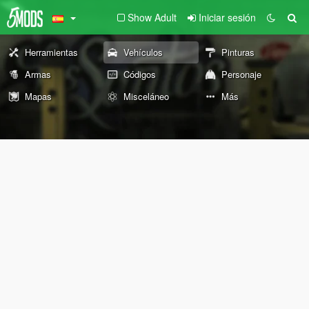
Show Adult
Iniciar sesión
Herramientas
Vehículos
Pinturas
Armas
Códigos
Personaje
Mapas
Misceláneo
Más