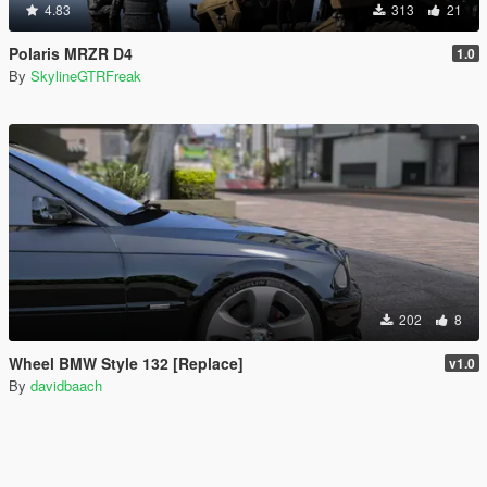
4.83
313
21
Polaris MRZR D4
1.0
By
SkylineGTRFreak
202
8
Wheel BMW Style 132 [Replace]
v1.0
By
davidbaach