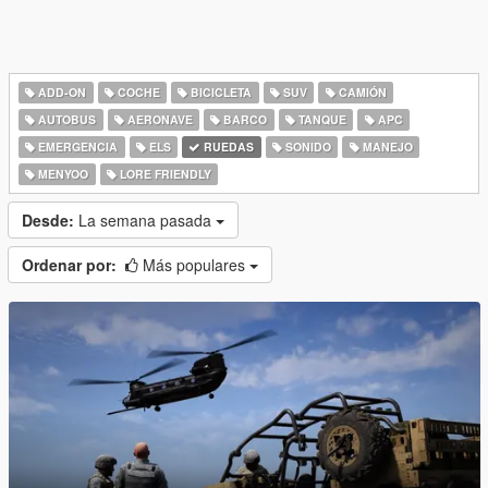
ADD-ON
COCHE
BICICLETA
SUV
CAMIÓN
AUTOBUS
AERONAVE
BARCO
TANQUE
APC
EMERGENCIA
ELS
RUEDAS
SONIDO
MANEJO
MENYOO
LORE FRIENDLY
Desde:
La semana pasada
Ordenar por:
Más populares