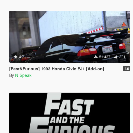
4.7
51.437
321
[Fast&Furious] 1993 Honda Civic EJ1 [Add-on]
1.0
By
N-Speak