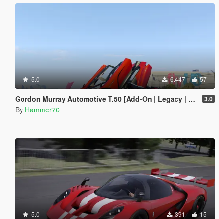
5.0
6.447
57
Gordon Murray Automotive T.50 [Add-On | Legacy | Enhanced]
3.0
By
Hammer76
5.0
391
15