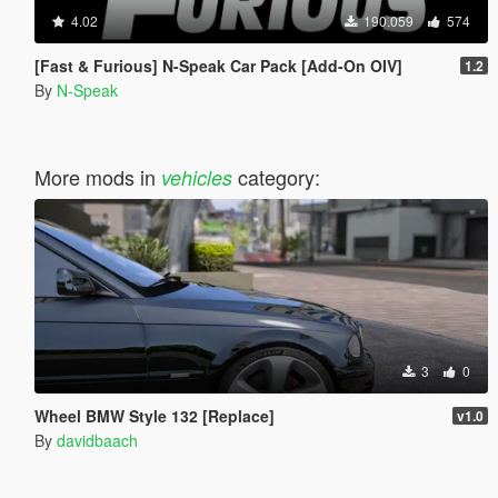
4.02
190.059
574
[Fast & Furious] N-Speak Car Pack [Add-On OIV]
1.2
By
N-Speak
More mods in
category:
vehicles
3
0
Wheel BMW Style 132 [Replace]
v1.0
By
davidbaach