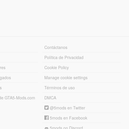
Contáctanos
Política de Privacidad
res
Cookie Policy
rgados
Manage cookie settings
s
Términos de uso
s de GTA5-Mods.com
DMCA
@5mods en Twitter
5mods en Facebook
5mods on Discord