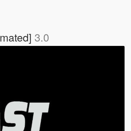
imated]
3.0