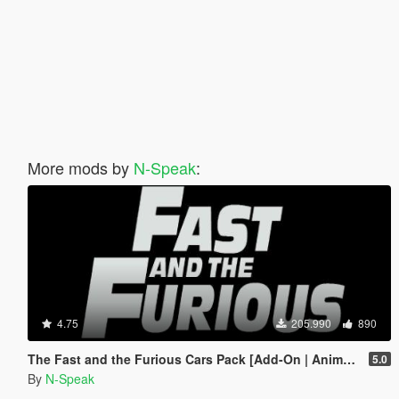
More mods by
N-Speak
:
4.75
205.990
890
The Fast and the Furious Cars Pack [Add-On | Animated]
5.0
By
N-Speak