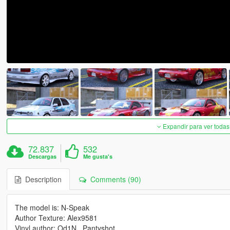
Expandir para ver todas
72.837
532
Descargas
Me gusta's
Description
Comments (90)
The model is: N-Speak
Author Texture: Alex9581
Vinyl author: Od1N , Pantyshot