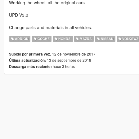
Working the wheel, all the original cars.
UPD V3.0
Change parts and materials in all vehicles.
ADD-ON
COCHE
HONDA
MAZDA
NISSAN
VOLKSWA
12 de noviembre de 2017
Subido por primera vez:
13 de septiembre de 2018
Última actualización:
hace 3 horas
Descarga más reciente: