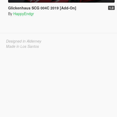
Glickenhaus SCG 004C 2019 [Add-On]
1.0
By
HappyEndgr
Designed in Alderney
Made in Los Santos