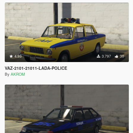
4.93
3.797
30
VAZ-2101-21011-LADA-POLICE
By
AKROM