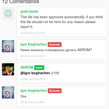
12 Comentarios
gta5-mods
This file has been approved automatically. If you think
this file should not be here for any reason please
report it.
22 de enero de 2018
igor boghachev
Baneado
Какие машины планируешь делать AKROM?
23 de enero de 2018
AKROM
Autor
@igor boghachev
2109
23 de enero de 2018
igor boghachev
Baneado
Ура
23 de enero de 2018