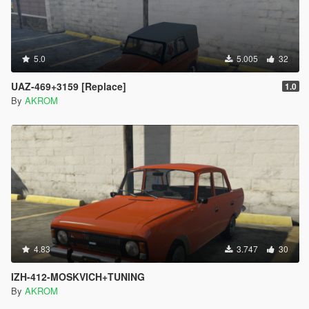
5.0
5.005
32
UAZ-469+3159 [Replace]
1.0
By
AKROM
4.83
3.747
30
IZH-412-MOSKVICH+TUNING
By
AKROM