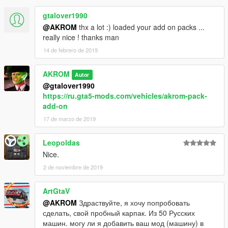
gtalover1990
@AKROM
thx a lot :) loaded your add on packs ...
really nice ! thanks man
14 de febrero de 2019
AKROM
Autor
@gtalover1990
https://ru.gta5-mods.com/vehicles/akrom-pack-
add-on
17 de marzo de 2019
Leopoldas
Nice.
2 de noviembre de 2019
ArtGtaV
@AKROM
Здраствуйте, я хочу попробовать
сделать, свой пробный карпак. Из 50 Русских
машин. могу ли я добавить ваш мод (машину) в