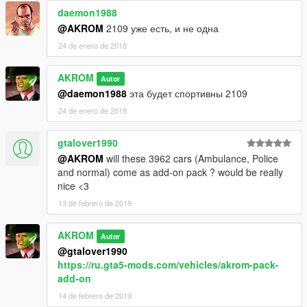
daemon1988
@AKROM
2109 уже есть, и не одна
24 de enero de 2018
AKROM
Autor
@daemon1988
эта будет спортивны 2109
24 de enero de 2018
gtalover1990
@AKROM
will these 3962 cars (Ambulance, Police
and normal) come as add-on pack ? would be really
nice <3
13 de febrero de 2019
AKROM
Autor
@gtalover1990
https://ru.gta5-mods.com/vehicles/akrom-pack-
add-on
14 de febrero de 2019