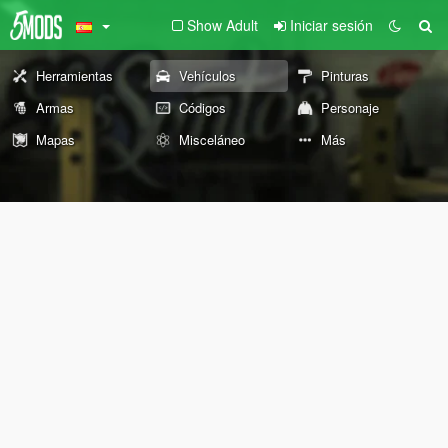
Show Adult
Iniciar sesión
Herramientas
Vehículos
Pinturas
Armas
Códigos
Personaje
Mapas
Misceláneo
Más