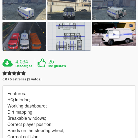
4.034
25
Descargas
Me gusta's
5.0 / 5 estrellas (2 votos)
Features:
HQ interior;
Working dashboard;
Dirt mapping;
Breakable windows;
Correct player position;
Hands on the steering wheel;
Correct collision;