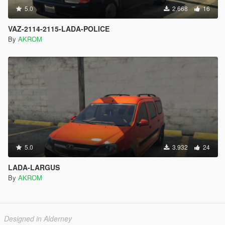
5.0
2.668
16
VAZ-2114-2115-LADA-POLICE
By
AKROM
5.0
3.932
24
LADA-LARGUS
By
AKROM
Designed in Alderney