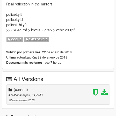
Real reflection in the mirrors;
policet.yft
policet.ytd
policet_hi.yft
>>> x64e.rpf > levels > gta5 > vehicles.rpf
COCHE
EMERGENCIA
22 de enero de 2018
Subido por primera vez:
22 de enero de 2018
Última actualización:
hace 7 horas
Descarga más reciente:
All Versions
(current)
4.032 descargas
, 14,7 MB
22 de enero de 2018