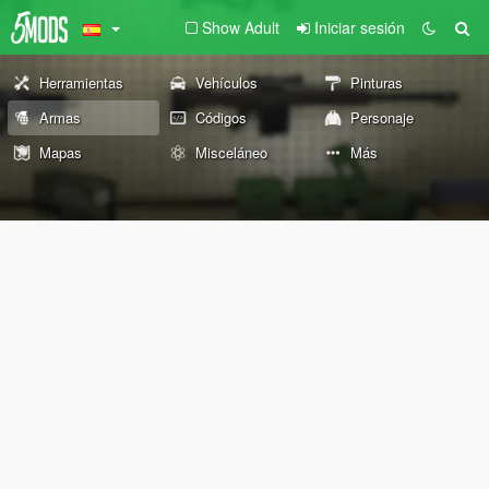
Show Adult
Iniciar sesión
Herramientas
Vehículos
Pinturas
Armas
Códigos
Personaje
Mapas
Misceláneo
Más