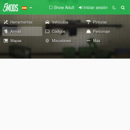
Show Adult
Iniciar sesión
Herramientas
Vehículos
Pinturas
Armas
Códigos
Personaje
Mapas
Misceláneo
Más