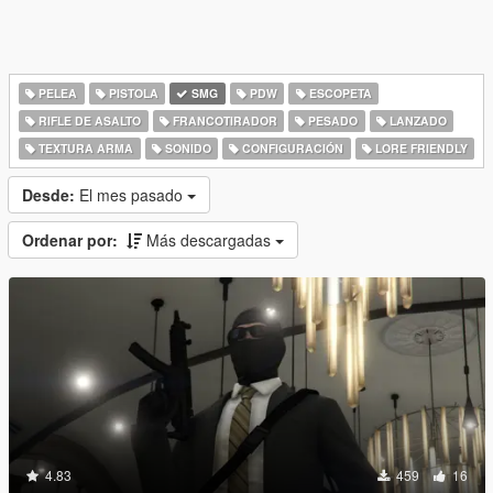
PELEA
PISTOLA
SMG
PDW
ESCOPETA
RIFLE DE ASALTO
FRANCOTIRADOR
PESADO
LANZADO
TEXTURA ARMA
SONIDO
CONFIGURACIÓN
LORE FRIENDLY
Desde:
El mes pasado
Ordenar por:
Más descargadas
4.83
459
16