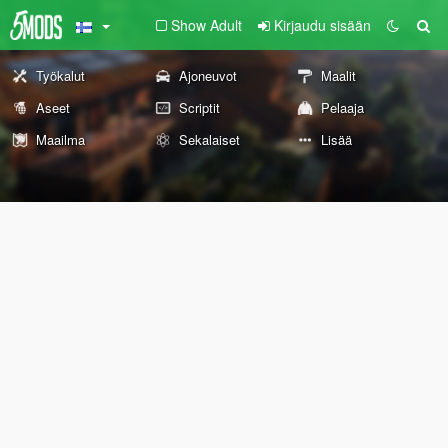
Show Adult
Kirjaudu sisään
Työkalut
Ajoneuvot
Maalit
Aseet
Scriptit
Pelaaja
Maailma
Sekalaiset
Lisää