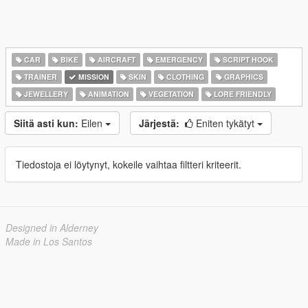
CAR
BIKE
AIRCRAFT
EMERGENCY
SCRIPT HOOK
TRAINER
MISSION
SKIN
CLOTHING
GRAPHICS
JEWELLERY
ANIMATION
VEGETATION
LORE FRIENDLY
Siitä asti kun:
Eilen
Järjestä:
Eniten tykätyt
Tiedostoja ei löytynyt, kokeile vaihtaa filtteri kriteerit.
Designed in Alderney
Made in Los Santos