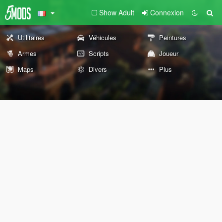
Show Adult
Connexion
Utilitaires
Véhicules
Peintures
Armes
Scripts
Joueur
Maps
Divers
Plus