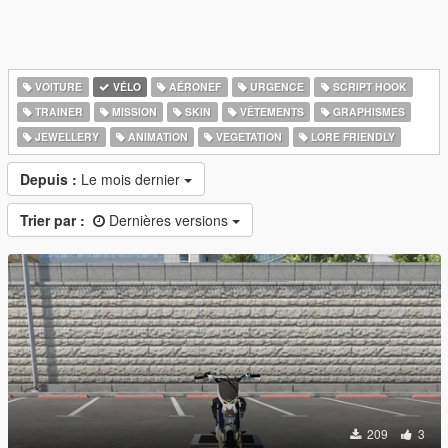
VOITURE
VÉLO
AÉRONEF
URGENCE
SCRIPT HOOK
TRAINER
MISSION
SKIN
VÊTEMENTS
GRAPHISMES
JEWELLERY
ANIMATION
VEGETATION
LORE FRIENDLY
Depuis :
Le mois dernier
Trier par :
Dernières versions
209
3