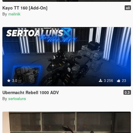
Kayo TT 160 [Add-On]
all
By
melinik
3.0
3 256
23
Ubermacht Rebell 1000 ADV
0.3
By
sertoaluns