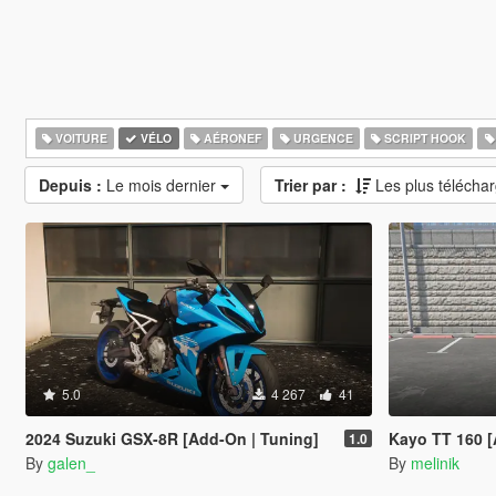
VOITURE
VÉLO
AÉRONEF
URGENCE
SCRIPT HOOK
Depuis :
Le mois dernier
Trier par :
Les plus télécha
5.0
4 267
41
2024 Suzuki GSX-8R [Add-On | Tuning]
Kayo TT 160 
1.0
By
galen_
By
melinik