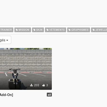
TRAINER
MISSION
SKIN
VÊTEMENTS
GRAPHISMES
JEWELL
rgés
203
3
[Add-On]
all