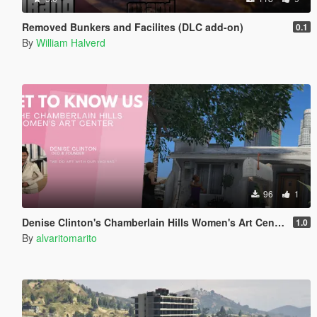
Removed Bunkers and Facilites (DLC add-on)
0.1
By
William Halverd
96
1
Denise Clinton's Chamberlain Hills Women's Art Center
1.0
By
alvaritomarito