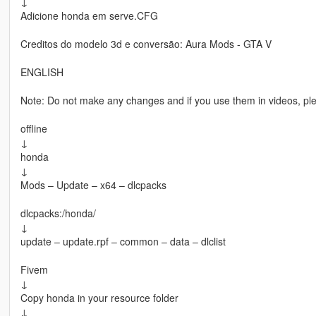
↓
Adicione honda em serve.CFG
Creditos do modelo 3d e conversão: Aura Mods - GTA V
ENGLISH
Note: Do not make any changes and if you use them in videos, ple
offline
↓
honda
↓
Mods – Update – x64 – dlcpacks
dlcpacks:/honda/
↓
update – update.rpf – common – data – dlclist
Fivem
↓
Copy honda in your resource folder
↓