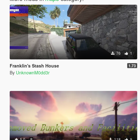
76
1
Franklin's Stash House
1.73
By
UnknownM0dd3r
5.0
118
9