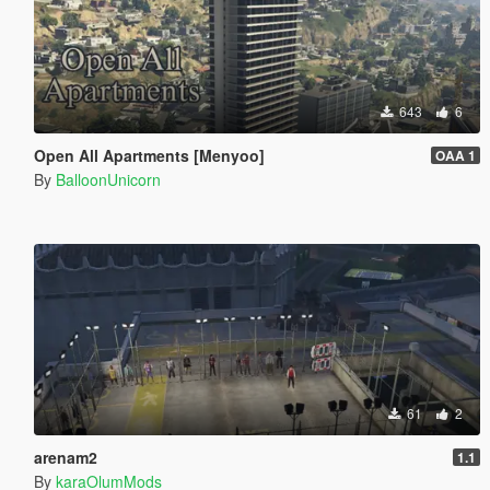
643
6
Open All Apartments [Menyoo]
OAA 1
By
BalloonUnicorn
61
2
arenam2
1.1
By
karaOlumMods