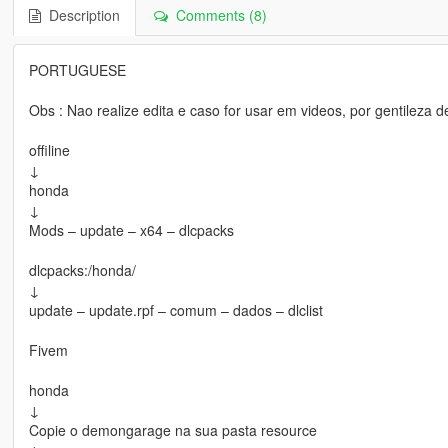
Description
Comments (8)
PORTUGUESE
Obs : Nao realize edita e caso for usar em videos, por gentileza de
offiline
↓
honda
↓
Mods – update – x64 – dlcpacks
dlcpacks:/honda/
↓
update – update.rpf – comum – dados – dlclist
Fivem
honda
↓
Copie o demongarage na sua pasta resource