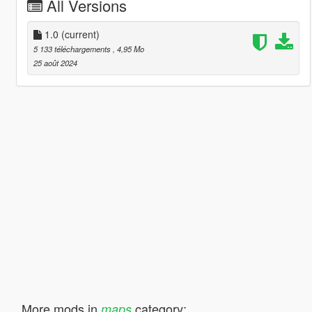
All Versions
1.0
(current)
5 133 téléchargements
, 4,95 Mo
25 août 2024
More mods in
category:
maps