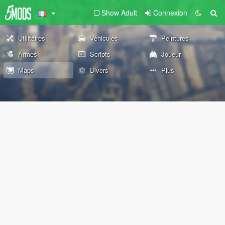
Show Adult
Connexion
Utilitaires
Véhicules
Peintures
Armes
Scripts
Joueur
Maps
Divers
Plus