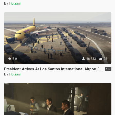
By
Hourani
5.0
46 733
93
President Arrives At Los Santos International Airport [Map Editor]
1.0
By
Hourani