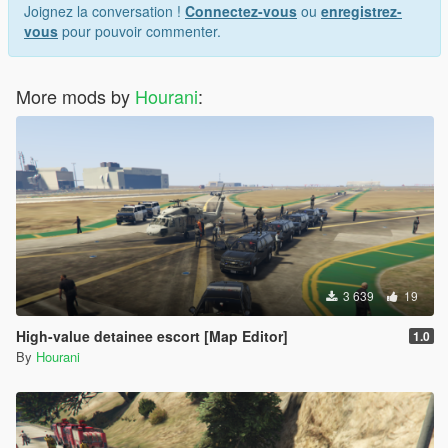
Joignez la conversation !
Connectez-vous
ou
enregistrez-
vous
pour pouvoir commenter.
More mods by
Hourani
:
3 639
19
High-value detainee escort [Map Editor]
1.0
By
Hourani