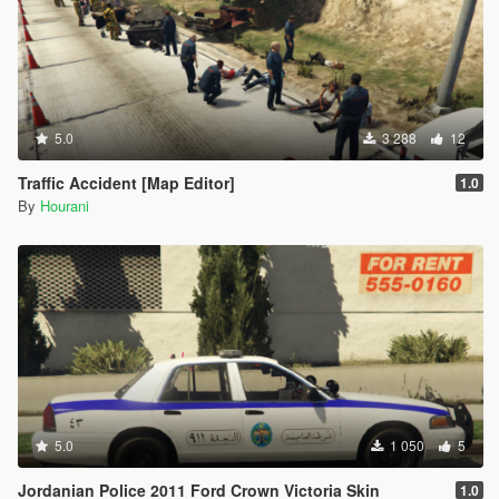
5.0
3 288
12
Traffic Accident [Map Editor]
1.0
By
Hourani
5.0
1 050
5
Jordanian Police 2011 Ford Crown Victoria Skin
1.0