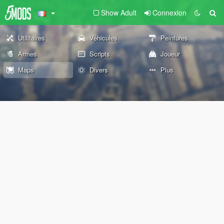
Show Adult
Connexion
Utilitaires
Véhicules
Peintures
Armes
Scripts
Joueur
Maps
Divers
Plus