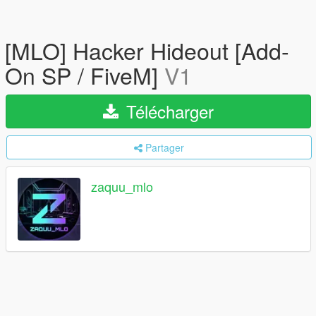
[MLO] Hacker Hideout [Add-
On SP / FiveM]
V1
Télécharger
Partager
zaquu_mlo