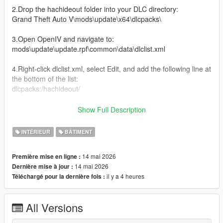
2.Drop the hachideout folder into your DLC directory:
Grand Theft Auto V\mods\update\x64\dlcpacks\
3.Open OpenIV and navigate to:
mods\update\update.rpf\common\data\dlclist.xml
4.Right-click dlclist.xml, select Edit, and add the following line at
the bottom of the list:
dlcpacks:/hachideout/
Installation FiveM
Show Full Description
Drop 'hachideout' into the resources folder and add 'ensure
hachideout' to your server.cfg
INTÉRIEUR
BÂTIMENT
changelog:
14 mai 2026
Première mise en ligne :
v1- release
14 mai 2026
Dernière mise à jour :
il y a 4 heures
Téléchargé pour la dernière fois :
All Versions