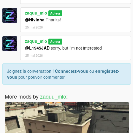
zaquu_mlo
Auteur
@Nivinha
Thanks!
25 mai 2026
zaquu_mlo
Auteur
@L1945JAD
sorry, but i'm not interested
25 mai 2026
Joignez la conversation !
Connectez-vous
ou
enregistrez-
vous
pour pouvoir commenter.
More mods by
zaquu_mlo
: