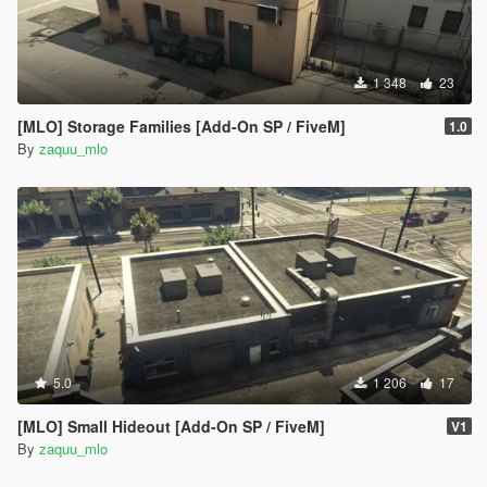
1 348
23
[MLO] Storage Families [Add-On SP / FiveM]
1.0
By
zaquu_mlo
5.0
1 206
17
[MLO] Small Hideout [Add-On SP / FiveM]
V1
By
zaquu_mlo