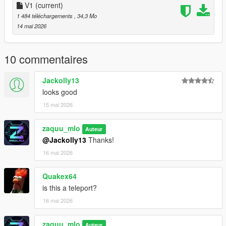
V1
(current)
1 484 téléchargements
, 34,3 Mo
14 mai 2026
10 commentaires
Jackolly13
looks good
15 mai 2026
zaquu_mlo
Auteur
@Jackolly13
Thanks!
16 mai 2026
Quakex64
is this a teleport?
16 mai 2026
zaquu_mlo
Auteur