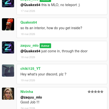
@Quakex64
this is MLO, no teleport ;)
17 mai 2026
Quakex64
so its an interior, how do you get inside?
18 mai 2026
zaquu_mlo
Auteur
@Quakex64
just come in, through the door
18 mai 2026
chiki125_YT
Hey what's your discord, plz ?
19 mai 2026
Nivinha
@zaquu_mlo
Good Job !!!
24 mai 2026