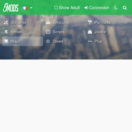
Show Adult
Connexion
Utilitaires
Véhicules
Peintures
Armes
Scripts
Joueur
Maps
Divers
Plus