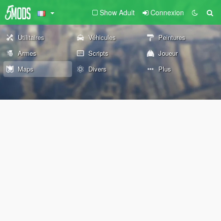
Show Adult
Connexion
Utilitaires
Véhicules
Peintures
Armes
Scripts
Joueur
Maps
Divers
Plus