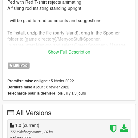
Ped with Red T-shirt rejects animating
A fishing rod insisting standing upright
I will be glad to read comments and suggestions
To install, unzip the file (party island), drag in the Spooner
folder to [game directory]/MenyooStuff/Spooner.
In-game, start Menyoo and select Object Spooner > Manage
Saved Files > party island > Load Placements.
Show Full Description
If you enjoy the island, check me out on youtube for the
MENYOO
machinima series, at
https://www.youtube.com/channel/UCdqevyHrNCizWGpSzsVtJc
5 février 2022
Première mise en ligne :
w
6 février 2022
Dernière mise à jour :
il y a 3 jours
Téléchargé pour la dernière fois :
If you use map in a video, I'd appreciate a mention and link
back to my youtube channel and Instagram virtualmovies. I will
enjoy watching the map in your videos.
All Versions
1.0
(current)
777 téléchargements
, 20 ko
5 février 2022