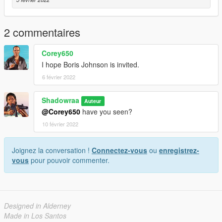
2 commentaires
Corey650
I hope Boris Johnson is invited.
6 février 2022
Shadowraa
Auteur
@Corey650
have you seen?
10 février 2022
Joignez la conversation !
Connectez-vous
ou
enregistrez-
vous
pour pouvoir commenter.
Designed in Alderney
Made in Los Santos